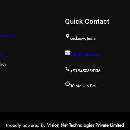
Quick Contact
onditions
Lucknow, India
r
info@vntpl.co.in
licy
licy
+91-9450385136
10 AM – 6 PM
Proudly powered by
Vision Net Technologies Private Limited